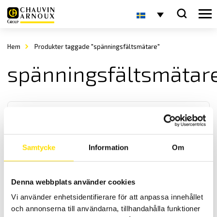
Hem
Produkter taggade "spänningsfältsmätare"
spänningsfältsmätar
Samtycke
Information
Om
VX0003 & VX0100 Spänningsfältsmätare
Denna webbplats använder cookies
Spänningsfältsmätare för fältbruk snabb och enkel mätning på en
Vi använder enhetsidentifierare för att anpassa innehållet
störning genererad av elnätet samt om ansluten utrustning stör
elnätet.
och annonserna till användarna, tillhandahålla funktioner