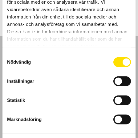
för sociala medier och analysera vår trafik. Vi
Prisintervall:
2,235.00
kr
–
4,050.00
kr
LÄS MER
2,235.00 kr
vidarebefordrar även sådana identifierare och annan
till
information från din enhet till de sociala medier och
4,050.00 kr
annons- och analysföretag som vi samarbetar med.
Dessa kan i sin tur kombinera informationen med annan
information som du har tillhandahållit eller som de har
samlat in när du har använt deras tjänster.
Samtyckesval
Nödvändig
GDPR
Inställningar
Köpvillkor
Statistik
Cookies
Klagomål
Marknadsföring
Kundundersökning