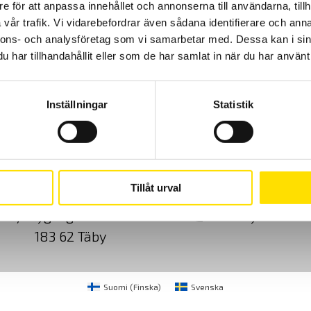
e för att anpassa innehållet och annonserna till användarna, tillh
vår trafik. Vi vidarebefordrar även sådana identifierare och anna
Prisintervall:
1,115.00
kr
–
3,160.00
kr
LÄS MER
1,115.00 kr
nnons- och analysföretag som vi samarbetar med. Dessa kan i sin
till
3,160.00 kr
har tillhandahållit eller som de har samlat in när du har använt 
Inställningar
Statistik
Cookies
Klagomål
Kundundersökni
Tillåt urval
CA Mätsystem AB
08-50 52 68 00
Sjöflygvägen 35
info@camatsystem.co
183 62 Täby
Suomi
(
Finska
)
Svenska