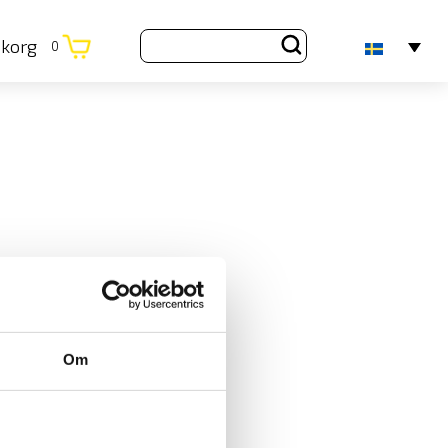
ukorg
0
Om