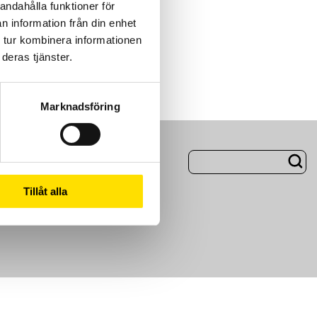
andahålla funktioner för
n information från din enhet
 tur kombinera informationen
deras tjänster.
Marknadsföring
ng
Om Oss
Tillåt alla
m