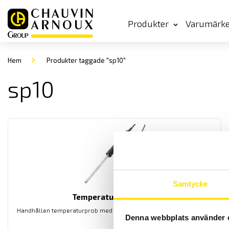
Produkter
Varumärk
Hem
Produkter taggade "sp10"
sp10
Samtycke
Temperaturgivare USB
Handhållen temperaturprob med USB interface för enkla mätningar
Denna webbplats använder 