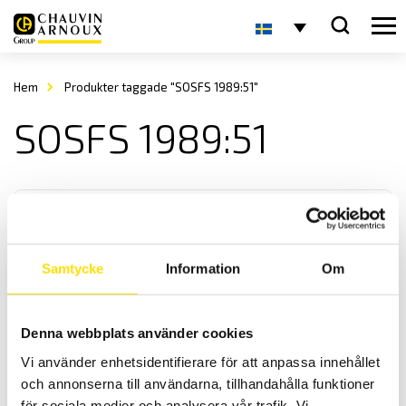
Hem
Produkter taggade "SOSFS 1989:51"
SOSFS 1989:51
Samtycke
Information
Om
CA1510 Luftkvalitetslogger
Denna webbplats använder cookies
Inomhuskvalitetslogger som mäter och spelar in tre fysiska
Vi använder enhetsidentifierare för att anpassa innehållet
storheter, CO
(koldioxid), temperatur samt relativ luftfuktighet.
2
och annonserna till användarna, tillhandahålla funktioner
för sociala medier och analysera vår trafik. Vi