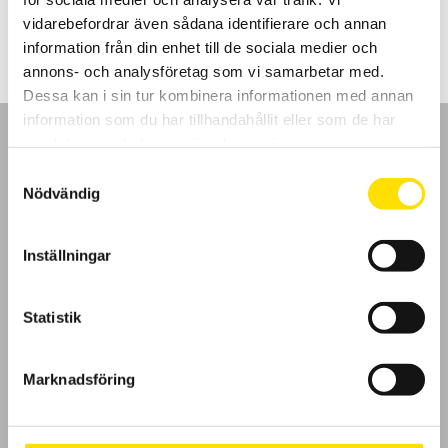
5,950.00
kr
LÄS MER
vidarebefordrar även sådana identifierare och annan
information från din enhet till de sociala medier och
annons- och analysföretag som vi samarbetar med.
Dessa kan i sin tur kombinera informationen med annan
information som du har tillhandahållit eller som de har
samlat in när du har använt deras tjänster.
Samtyckesval
Nödvändig
GDPR
Inställningar
Köpvillkor
Cookies
Statistik
Klagomål
Marknadsföring
Kundundersökning