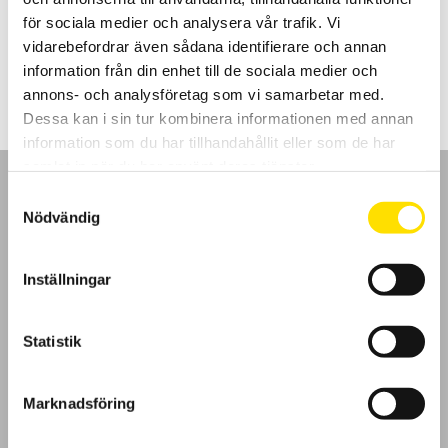
tillbehör.
för sociala medier och analysera vår trafik. Vi
vidarebefordrar även sådana identifierare och annan
119,900.00
kr
LÄS MER
information från din enhet till de sociala medier och
annons- och analysföretag som vi samarbetar med.
Dessa kan i sin tur kombinera informationen med annan
information som du har tillhandahållit eller som de har
samlat in när du har använt deras tjänster.
Samtyckesval
Nödvändig
GDPR
Inställningar
Köpvillkor
Statistik
Cookies
Marknadsföring
Klagomål