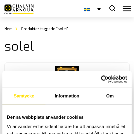
Hem
Produkter taggade "solel"
solel
Samtycke
Information
Om
FTV 500 I-V Multifunktionstestare
Multifuntionsinstrument för kontroll och underhåll av
Denna webbplats använder cookies
solpanelsanläggningar mäter omvandlingseffektivitet, I-V kurva
Vi använder enhetsidentifierare för att anpassa innehållet
(med snabbtest), kontinuitetstest, isolationsprov även under
spänning och dataloggerfunktion. Levereras komplett med alla
och annonserna till användarna, tillhandahålla funktioner