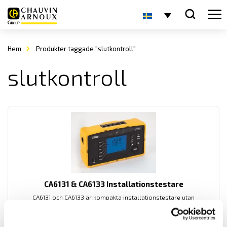
Hem
Produkter taggade "slutkontroll"
slutkontroll
CA6131 & CA6133 Installationstestare
CA6131 och CA6133 är kompakta installationstestare utan
undermenyer för enkel användning med automatisk testsekvens
samt Bluetooth kommunikation.