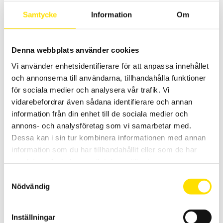
Prisintervall:
8,395.00
kr
–
10,990.00
kr
LÄS MER
Samtycke
Information
Om
8,395.00 kr
till
10,990.00 kr
Denna webbplats använder cookies
Vi använder enhetsidentifierare för att anpassa innehållet
och annonserna till användarna, tillhandahålla funktioner
för sociala medier och analysera vår trafik. Vi
vidarebefordrar även sådana identifierare och annan
information från din enhet till de sociala medier och
CA6116N & CA6117 Installationstestare
annons- och analysföretag som vi samarbetar med.
Installationstestare med svenska menyer och svensk mjukvara för
enkel rapportgenerering även till excel. Med färgskärm som har
Dessa kan i sin tur kombinera informationen med annan
grafisk inkopplingsanvisning. Med spänningsfallsmätning och
information som du har tillhandahållit eller som de har
inbyggd säkringstabell samt mätning på elbilsladdstationer med
adapter CA6652. Dokumentation enligt SS 436 40 00 utgåva 3.
samlat in när du har använt deras tjänster.
Samtyckesval
Prisintervall:
21,595.00
kr
–
29,900.00
kr
LÄS MER
Nödvändig
21,595.00 kr
till
29,900.00 kr
Inställningar