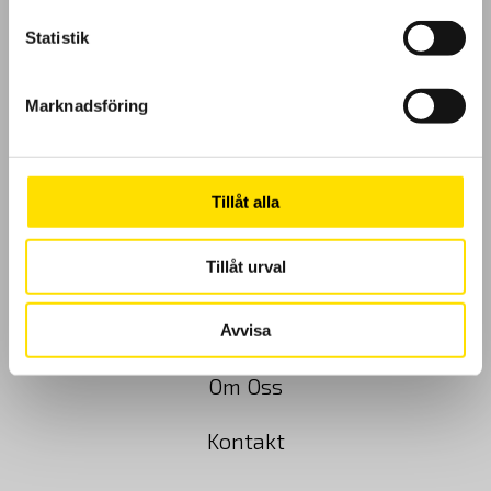
Statistik
Marknadsföring
GDPR
Köpvillkor
Tillåt alla
Cookies
Tillåt urval
Klagomål
Kundundersökning
Avvisa
Om Oss
Kontakt