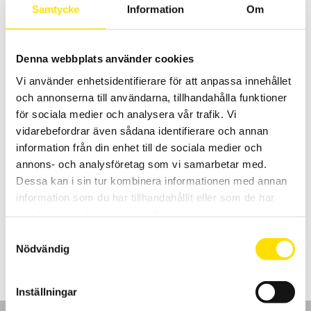
Samtycke
Information
Om
Denna webbplats använder cookies
Vi använder enhetsidentifierare för att anpassa innehållet
och annonserna till användarna, tillhandahålla funktioner
för sociala medier och analysera vår trafik. Vi
vidarebefordrar även sådana identifierare och annan
ETL Skyddsledarprovare RS36 A & B
information från din enhet till de sociala medier och
RS36A (10A)och RS36B (10A & 25A) är universiellt användbara
annons- och analysföretag som vi samarbetar med.
skyddsledarprovare. Displayen har 13 mm höga LED-siffror med bra
avläsningsmöjligheter. Kontinuerlig visning av inställt gränsvärde
Dessa kan i sin tur kombinera informationen med annan
på display, vilket ger en översiktlig utformning och enkelt
information som du har tillhandahållit eller som de har
handhavande av testinstrumentet.
samlat in när du har använt deras tjänster.
Prisintervall:
30,900.00
kr
–
36,900.00
kr
LÄS MER
Samtyckesval
30,900.00 kr
Nödvändig
till
36,900.00 kr
Inställningar