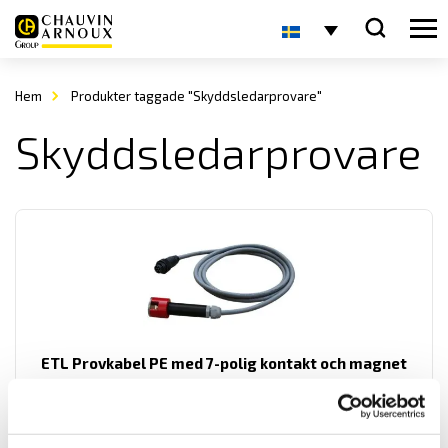
Hem
Produkter taggade "Skyddsledarprovare"
Skyddsledarprovare
ETL Provkabel PE med 7-polig kontakt och magnet
Provpistoler för säker testning vid högspänningsprov.
LÄS MER