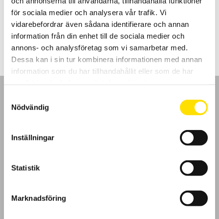
och annonserna till användarna, tillhandahålla funktioner
Arnoux installationstestare.
för sociala medier och analysera vår trafik. Vi
vidarebefordrar även sådana identifierare och annan
Prisintervall:
230.00
kr
–
1,350.00
kr
LÄS MER
230.00 kr
information från din enhet till de sociala medier och
till
1,350.00 kr
annons- och analysföretag som vi samarbetar med.
Dessa kan i sin tur kombinera informationen med annan
information som du har tillhandahållit eller som de har
samlat in när du har använt deras tjänster.
Samtyckesval
Nödvändig
GDPR
Inställningar
Köpvillkor
Statistik
Cookies
Marknadsföring
Klagomål