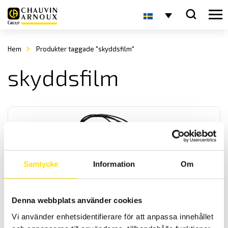
Hem
Produkter taggade "skyddsfilm"
skyddsfilm
Samtycke
Information
Om
Tillbehör installationstestare bläckfisk- kabelrulle
& övrigt
Denna webbplats använder cookies
Tillbehör till alla installations- och kontinuitetstestare som
Vi använder enhetsidentifierare för att anpassa innehållet
kabelrulle med 30 m längd för kontinuitetsmätning samt praktisk
"bläckfisk" för isolationsprovning samt övriga tillbehör till Chauvin-