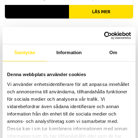
LÄS MER
Samtycke
Information
Om
Denna webbplats använder cookies
Alluris provställ TTT-920 0 till 50 Nm för
momentnycklar
Vi använder enhetsidentifierare för att anpassa innehållet
och annonserna till användarna, tillhandahålla funktioner
Alluris TTT-920C5 är ett horisontellt provställ för momentnycklar
för sociala medier och analysera vår trafik. Vi
LÄS MER
vidarebefordrar även sådana identifierare och annan
information från din enhet till de sociala medier och
annons- och analysföretag som vi samarbetar med.
Dessa kan i sin tur kombinera informationen med annan
information som du har tillhandahållit eller som de har