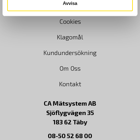
Avvisa
Köpvillkor
Cookies
Klagomål
Kundundersökning
Om Oss
Kontakt
CA Mätsystem AB
Sjöflygvägen 35
183 62 Täby
08-50 52 68 00