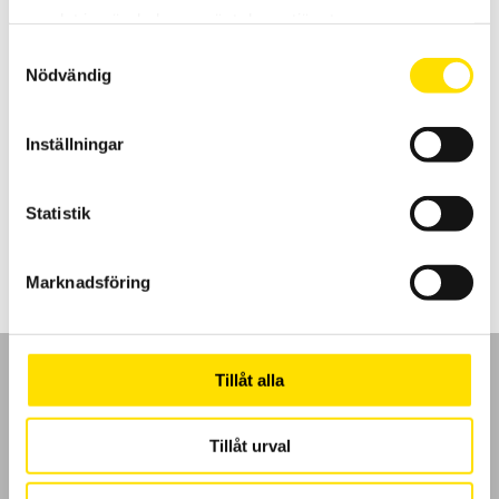
samlat in när du har använt deras tjänster.
Samtyckesval
Nödvändig
Alluris Provställ TTT-921 0 till 10 N.m för
momentmejslar
Inställningar
Alluris TTT-921C1 är ett vertikalt provställ för skruvmejslar.
Statistik
LÄS MER
Marknadsföring
Tillåt alla
Tillåt urval
GDPR