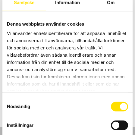
LÄS MER
Samtycke
Information
Om
Denna webbplats använder cookies
Vi använder enhetsidentifierare för att anpassa innehållet
och annonserna till användarna, tillhandahålla funktioner
för sociala medier och analysera vår trafik. Vi
vidarebefordrar även sådana identifierare och annan
information från din enhet till de sociala medier och
Temperaturgivare typ K, modell SKF samt SK1 till
annons- och analysföretag som vi samarbetar med.
SK5
Dessa kan i sin tur kombinera informationen med annan
Chauvin-Arnoux har ett brett sortiment av handhållna
information som du har tillhandahållit eller som de har
temperaturgivare för instrument med minikontakt typ k.
samlat in när du har använt deras tjänster.
Prisintervall:
245.00
kr
–
3,080.00
kr
LÄS MER
Samtyckesval
245.00 kr
till
Nödvändig
3,080.00 kr
Inställningar