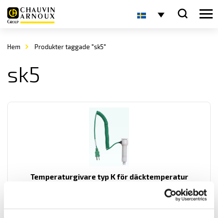
Hem
Produkter taggade "sk5"
sk5
Temperaturgivare typ K för däcktemperatur
PeakControl är en temperaturgivare speciellt utvecklad för att mäta
däcktemperaturer. Försedd med minikontakt typ k.