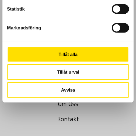
Statistik
GDPR
Marknadsföring
Köpvillkor
Tillåt alla
Cookies
Tillåt urval
Klagomål
Kundundersökning
Avvisa
Om Oss
Kontakt