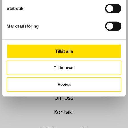
Statistik
GDPR
Marknadsföring
Köpvillkor
Tillåt alla
Cookies
Tillåt urval
Klagomål
Kundundersökning
Avvisa
Om Oss
Kontakt