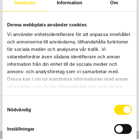
LÄS MER
Samtycke
Information
Om
Denna webbplats använder cookies
Vi använder enhetsidentifierare för att anpassa innehållet
och annonserna till användarna, tillhandahålla funktioner
för sociala medier och analysera vår trafik. Vi
vidarebefordrar även sådana identifierare och annan
information från din enhet till de sociala medier och
Temperaturgivare typ K, modell SKF samt SK1 till
annons- och analysföretag som vi samarbetar med.
SK5
Dessa kan i sin tur kombinera informationen med annan
Chauvin-Arnoux har ett brett sortiment av handhållna
information som du har tillhandahållit eller som de har
temperaturgivare för instrument med minikontakt typ k.
samlat in när du har använt deras tjänster.
Prisintervall:
245.00
kr
–
3,080.00
kr
LÄS MER
Samtyckesval
245.00 kr
till
Nödvändig
3,080.00 kr
Inställningar