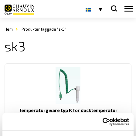
Hem
Produkter taggade "sk3"
sk3
Temperaturgivare typ K för däcktemperatur
PeakControl är en temperaturgivare speciellt utvecklad för att mäta
däcktemperaturer. Försedd med minikontakt typ k.