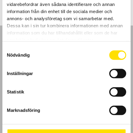
vidarebefordrar även sådana identifierare och annan
information från din enhet till de sociala medier och
annons- och analysföretag som vi samarbetar med.
Dessa kan i sin tur kombinera informationen med annan
information som du har tillhandahållit eller som de har
samlat in när du har använt deras tjänster.
Samtyckesval
Nödvändig
GDPR
Inställningar
Köpvillkor
Cookies
Statistik
Klagomål
Marknadsföring
Kundundersökning