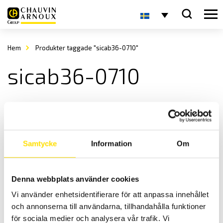
Hem
Produkter taggade "sicab36-0710"
sicab36-0710
Samtycke
Information
Om
Denna webbplats använder cookies
SICAB Provbur för elsäkerhetstest, ETL 36-serien
Vi använder enhetsidentifierare för att anpassa innehållet
Skyddsbur SICAB för säker provning. Anpassade för 36-serien
och annonserna till användarna, tillhandahålla funktioner
LÄS MER
för sociala medier och analysera vår trafik. Vi