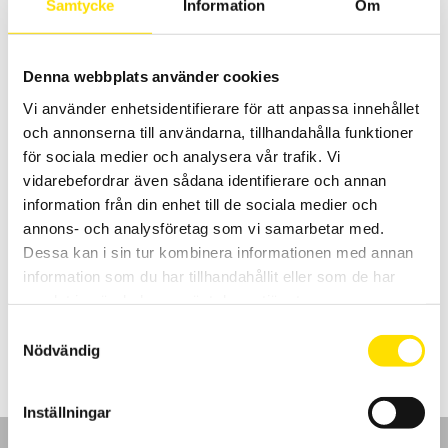
Samtycke
Information
Om
3,395.00
kr
LÄS MER
Denna webbplats använder cookies
Vi använder enhetsidentifierare för att anpassa innehållet
och annonserna till användarna, tillhandahålla funktioner
för sociala medier och analysera vår trafik. Vi
vidarebefordrar även sådana identifierare och annan
information från din enhet till de sociala medier och
annons- och analysföretag som vi samarbetar med.
Batteriladdare till instrument
Dessa kan i sin tur kombinera informationen med annan
Batteriladdare till Chauvin-Arnoux mätinstrument Qualistar,
installationstestare multimetrar och jordtagsbryggor.
information som du har tillhandahållit eller som de har
samlat in när du har använt deras tjänster.
Prisintervall:
610.00
kr
–
7,650.00
kr
LÄS MER
610.00 kr
Samtyckesval
till
Nödvändig
7,650.00 kr
Inställningar