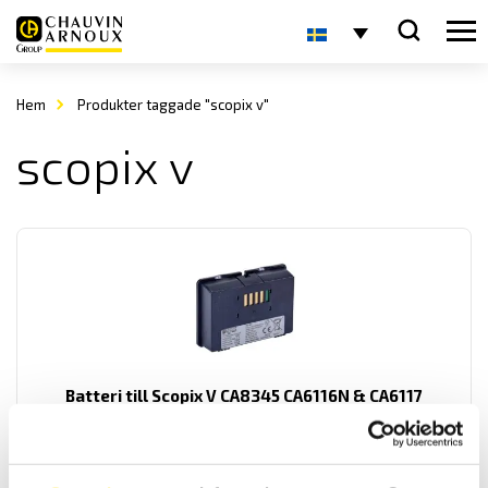
Hem
Produkter taggade "scopix v"
scopix v
Batteri till Scopix V CA8345 CA6116N & CA6117
Batteri av typ Li-Ion för Chauvin-Arnoux A klass energianalysator
CA8345 samt installationstestare CA6116N och CA6117. Det passar
även till Metrix oscilloskop Scopix V.