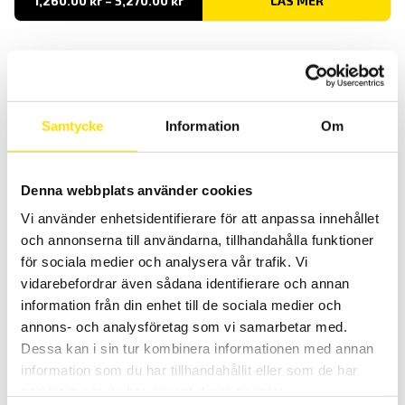
1,260.00
kr
–
5,270.00
kr
LÄS MER
1,260.00 kr
till
5,270.00 kr
Samtycke
Information
Om
Denna webbplats använder cookies
Scopix & CA922 – CA942 tillbehör för kommunikation
Vi använder enhetsidentifierare för att anpassa innehållet
PC mjukvara SX-Metro för att kommunicera med Chauvin-Arnoux
och Metrix handhållna 2- och 4-kanals oscilloskop.
och annonserna till användarna, tillhandahålla funktioner
för sociala medier och analysera vår trafik. Vi
LÄS MER
vidarebefordrar även sådana identifierare och annan
information från din enhet till de sociala medier och
annons- och analysföretag som vi samarbetar med.
Dessa kan i sin tur kombinera informationen med annan
information som du har tillhandahållit eller som de har
samlat in när du har använt deras tjänster.