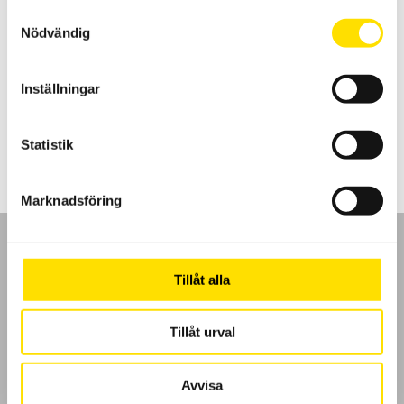
Samtyckesval
Nödvändig
Scopix tillbehör prober
Prober för Metrix oscilloskopserie Scopix I-IV finns här.
Inställningar
Prisintervall:
690.00
kr
–
3,990.00
kr
LÄS MER
690.00 kr
Statistik
till
3,990.00 kr
Marknadsföring
Tillåt alla
GDPR
Tillåt urval
Köpvillkor
Avvisa