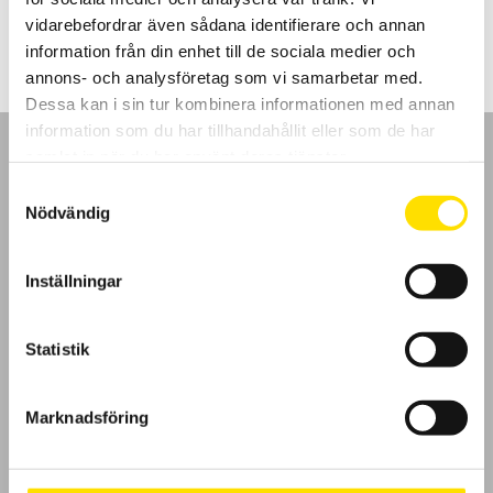
LÄS MER
vidarebefordrar även sådana identifierare och annan
information från din enhet till de sociala medier och
annons- och analysföretag som vi samarbetar med.
Dessa kan i sin tur kombinera informationen med annan
information som du har tillhandahållit eller som de har
samlat in när du har använt deras tjänster.
Samtyckesval
Nödvändig
GDPR
Inställningar
Köpvillkor
Cookies
Statistik
Klagomål
Marknadsföring
Kundundersökning