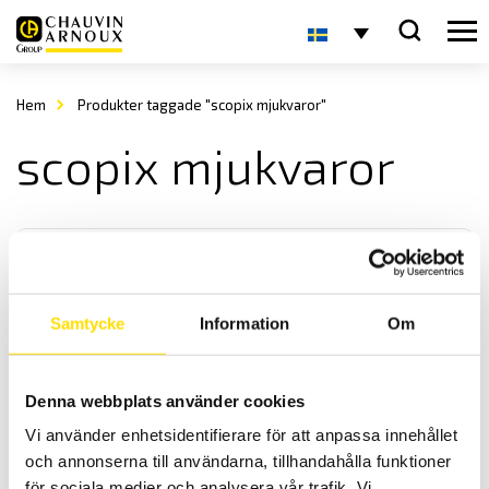
Hem
Produkter taggade "scopix mjukvaror"
scopix mjukvaror
Samtycke
Information
Om
Scopix & CA922 – CA942 tillbehör för kommunikation
Denna webbplats använder cookies
PC mjukvara SX-Metro för att kommunicera med Chauvin-Arnoux
Vi använder enhetsidentifierare för att anpassa innehållet
och Metrix handhållna 2- och 4-kanals oscilloskop.
och annonserna till användarna, tillhandahålla funktioner
för sociala medier och analysera vår trafik. Vi