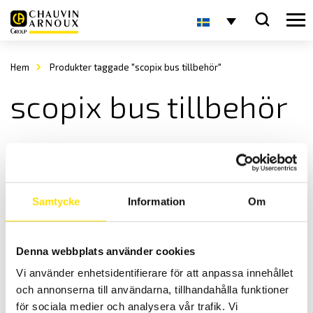
Hem
Produkter taggade "scopix bus tillbehör"
scopix bus tillbehör
Samtycke
Information
Om
Denna webbplats använder cookies
Scopix tillbehör för BUS
Vi använder enhetsidentifierare för att anpassa innehållet
Tillbehör för oscilloskopserie Scopix BUS.
och annonserna till användarna, tillhandahålla funktioner
Prisintervall:
2,640.00
kr
–
4,300.00
kr
LÄS MER
för sociala medier och analysera vår trafik. Vi
2,640.00 kr