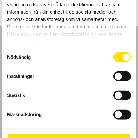
till
vidarebefordrar även sådana identifierare och annan
4,300.00 kr
information från din enhet till de sociala medier och
annons- och analysföretag som vi samarbetar med.
Dessa kan i sin tur kombinera informationen med annan
information som du har tillhandahållit eller som de har
samlat in när du har använt deras tjänster.
Samtyckesval
Nödvändig
GDPR
Inställningar
Köpvillkor
Cookies
Statistik
Klagomål
Marknadsföring
Kundundersökning