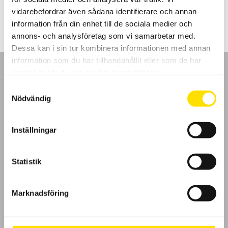
1,260.00
kr
–
5,270.00
kr
LÄS MER
1,260.00 kr
vidarebefordrar även sådana identifierare och annan
till
5,270.00 kr
information från din enhet till de sociala medier och
annons- och analysföretag som vi samarbetar med.
Dessa kan i sin tur kombinera informationen med annan
information som du har tillhandahållit eller som de har
samlat in när du har använt deras tjänster.
Samtyckesval
Nödvändig
GDPR
Inställningar
Köpvillkor
Cookies
Statistik
Klagomål
Marknadsföring
Kundundersökning