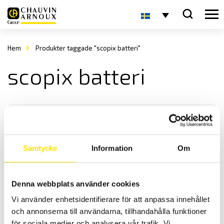
Hem
Produkter taggade "scopix batteri"
scopix batteri
Samtycke
Information
Om
Scopix övriga tillbehör
Denna webbplats använder cookies
Batterier, reservdelar och tillbehör för Metrix oscilloskopserie
Vi använder enhetsidentifierare för att anpassa innehållet
Scopix I-IV finns här.
och annonserna till användarna, tillhandahålla funktioner
för sociala medier och analysera vår trafik. Vi
Prisintervall: