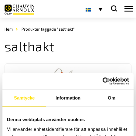
Hem
Produkter taggade "salthakt"
salthakt
Samtycke
Information
Om
CA10141 & CA10141E Konduktivitetsmeter med
logger
Denna webbplats använder cookies
Logger för för kontroll av vattenkvalitet. Mäter konduktivitet-, TDS-,
Vi använder enhetsidentifierare för att anpassa innehållet
salthalt, resistivitet samt temperatur. Två modeller finns antingen
IP67 vattentät med prob, eller en modell med standard BNC