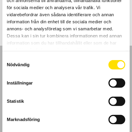
och annonserna till användarna, tillhandahålla funktioner
anslutning som inte är vattentät.
för sociala medier och analysera vår trafik. Vi
vidarebefordrar även sådana identifierare och annan
Prisintervall:
9,620.00
kr
–
10,800.00
kr
LÄS MER
9,620.00 kr
information från din enhet till de sociala medier och
till
10,800.00 kr
annons- och analysföretag som vi samarbetar med.
Dessa kan i sin tur kombinera informationen med annan
information som du har tillhandahållit eller som de har
samlat in när du har använt deras tjänster.
Samtyckesval
Nödvändig
GDPR
Inställningar
Köpvillkor
Statistik
Cookies
Marknadsföring
Klagomål