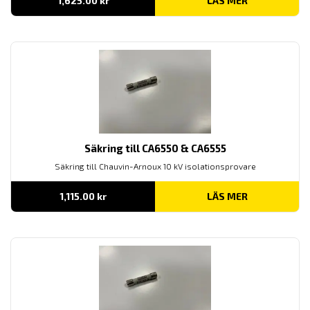
1,625.00
kr
LÄS MER
Säkring till CA6550 & CA6555
Säkring till Chauvin-Arnoux 10 kV isolationsprovare
1,115.00
kr
LÄS MER