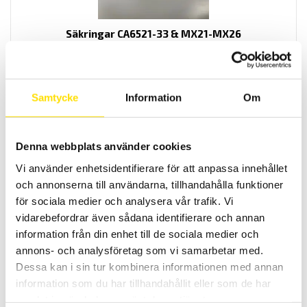
Säkringar CA6521-33 & MX21-MX26
Säkringar till Chauvin-Arnoux 1000 V isolationsprovare samt Metrix
MX21-27 och MTX3290 multimetrar
Prisintervall:
290.00
kr
–
420.00
kr
LÄS MER
Samtycke
Information
Om
290.00 kr
till
420.00 kr
Denna webbplats använder cookies
Vi använder enhetsidentifierare för att anpassa innehållet
och annonserna till användarna, tillhandahålla funktioner
för sociala medier och analysera vår trafik. Vi
vidarebefordrar även sådana identifierare och annan
information från din enhet till de sociala medier och
Säkringar till CA6240, CA6250 & CA6255
annons- och analysföretag som vi samarbetar med.
Säkringar till Chauvin-Arnoux micro-ohm mätare modell CA6240,
Dessa kan i sin tur kombinera informationen med annan
CA6250 samt CA6255,
information som du har tillhandahållit eller som de har
Prisintervall:
330.00
kr
–
2,830.00
kr
LÄS MER
samlat in när du har använt deras tjänster.
330.00 kr