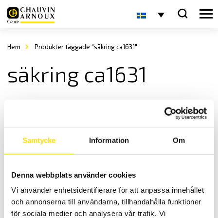
Hem
Produkter taggade "säkring ca1631"
säkring ca1631
Samtycke
Information
Om
Denna webbplats använder cookies
Säkring CA1621 & CA1631
Vi använder enhetsidentifierare för att anpassa innehållet
Säkringar till Chauvin-Arnoux kalibratorer
och annonserna till användarna, tillhandahålla funktioner
695.00
kr
LÄS MER
för sociala medier och analysera vår trafik. Vi