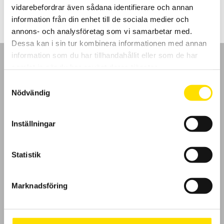
vidarebefordrar även sådana identifierare och annan
information från din enhet till de sociala medier och
annons- och analysföretag som vi samarbetar med.
Dessa kan i sin tur kombinera informationen med annan
information som du har tillhandahållit eller som de har
samlat in när du har använt deras tjänster.
Samtyckesval
Nödvändig
GDPR
Inställningar
Köpvillkor
Cookies
Statistik
Klagomål
Marknadsföring
Kundundersökning