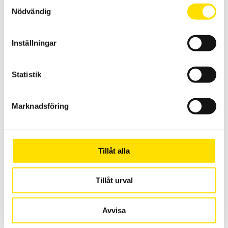
Samtyckesval
Nödvändig
Inställningar
Statistik
Dykrör
Dykrör/Skyddsrör till så väl termoelement som motståndsgivare.
Marknadsföring
Hör av dig gällande just ditt behov
LÄS MER
Tillåt alla
Tillåt urval
Avvisa