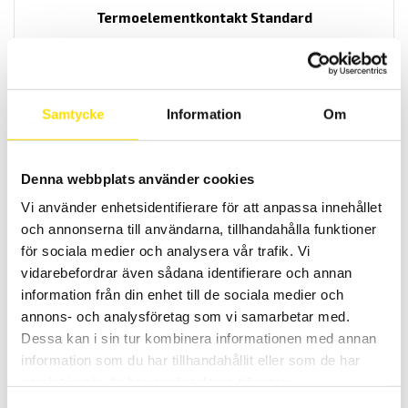
Termoelementkontakt Standard
Där termoelement används för temperaturmätning och/eller -
reglering, och där mätutrustningens portabilitet är viktig
LÄS MER
Samtycke
Information
Om
Denna webbplats använder cookies
Vi använder enhetsidentifierare för att anpassa innehållet
och annonserna till användarna, tillhandahålla funktioner
för sociala medier och analysera vår trafik. Vi
vidarebefordrar även sådana identifierare och annan
Termoelementkontakt mini
information från din enhet till de sociala medier och
Där termoelement används för temperaturmätning och/eller -
annons- och analysföretag som vi samarbetar med.
reglering, och där mätutrustningens portabilitet är viktig
Dessa kan i sin tur kombinera informationen med annan
information som du har tillhandahållit eller som de har
LÄS MER
samlat in när du har använt deras tjänster.