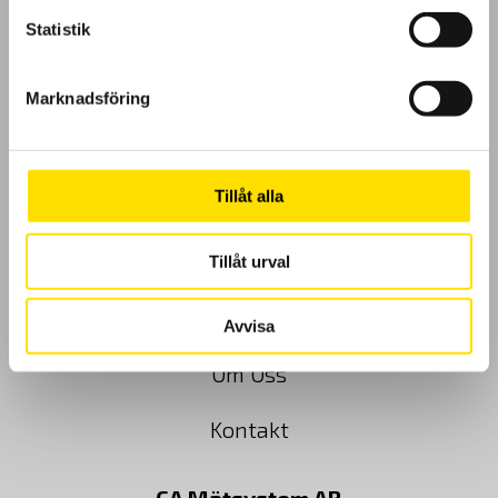
Statistik
GDPR
Marknadsföring
Köpvillkor
Tillåt alla
Cookies
Klagomål
Tillåt urval
Kundundersökning
Avvisa
Om Oss
Kontakt
CA Mätsystem AB