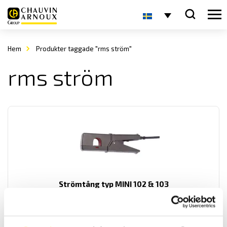
Hem
Produkter taggade "rms ström"
rms ström
Strömtång typ MINI 102 & 103
MINI 102 & 103 är RMS växelströmstänger med mycket hög
noggrannhet och liten fasvridning för strömmar upp till 350 A AC.
Prisintervall: