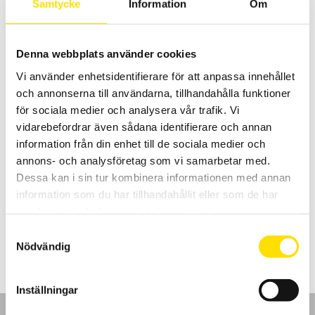
2,790.00
kr
–
2,995.00
kr
LÄS MER
Samtycke
Information
Om
2,790.00 kr
till
2,995.00 kr
Denna webbplats använder cookies
Vi använder enhetsidentifierare för att anpassa innehållet
och annonserna till användarna, tillhandahålla funktioner
för sociala medier och analysera vår trafik. Vi
vidarebefordrar även sådana identifierare och annan
information från din enhet till de sociala medier och
Strömtänger för oscilloskop AC/DC med BNC
annons- och analysföretag som vi samarbetar med.
Strömtänger för lik- och växelströmsmätning med hög bandbredd
Dessa kan i sin tur kombinera informationen med annan
och mätosäkerhet samt BNC kontakt för inkoppling till oscilloskop
eller andra instrument med BNC-ingång.
information som du har tillhandahållit eller som de har
samlat in när du har använt deras tjänster.
Prisintervall:
4,970.00
kr
–
6,900.00
kr
LÄS MER
4,970.00 kr
Samtyckesval
till
Nödvändig
6,900.00 kr
Inställningar