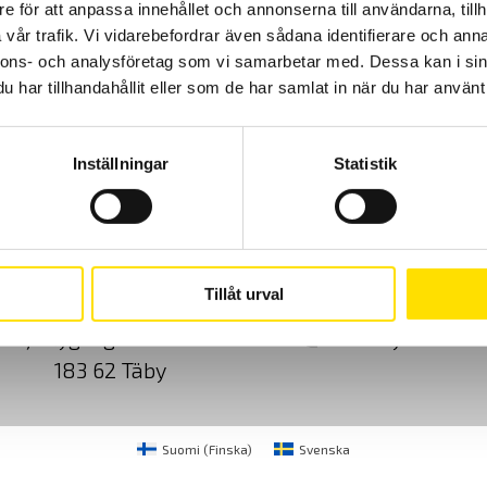
e för att anpassa innehållet och annonserna till användarna, tillh
vår trafik. Vi vidarebefordrar även sådana identifierare och anna
Prisintervall:
2,390.00
kr
–
3,110.00
kr
LÄS MER
2,390.00 kr
nnons- och analysföretag som vi samarbetar med. Dessa kan i sin
till
3,110.00 kr
har tillhandahållit eller som de har samlat in när du har använt 
Inställningar
Statistik
Cookies
Klagomål
Kundundersökni
Tillåt urval
CA Mätsystem AB
08-50 52 68 00
Sjöflygvägen 35
info@camatsystem.co
183 62 Täby
Suomi
(
Finska
)
Svenska