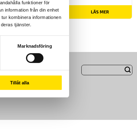
andahålla funktioner för
n information från din enhet
Prisintervall:
1,115.00
kr
–
3,160.00
kr
LÄS MER
1,115.00 kr
 tur kombinera informationen
till
3,160.00 kr
deras tjänster.
Marknadsföring
ng
Om Oss
Tillåt alla
m