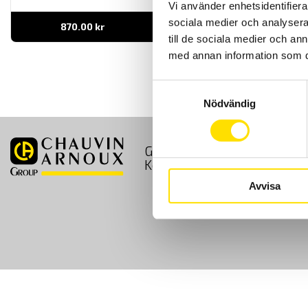
Vi använder enhetsidentifierar
sociala medier och analysera 
870.00
kr
LÄS MER
till de sociala medier och a
med annan information som du 
Samtyckesval
Nödvändig
GDPR
Köpvillkor
Kontakt
Avvisa