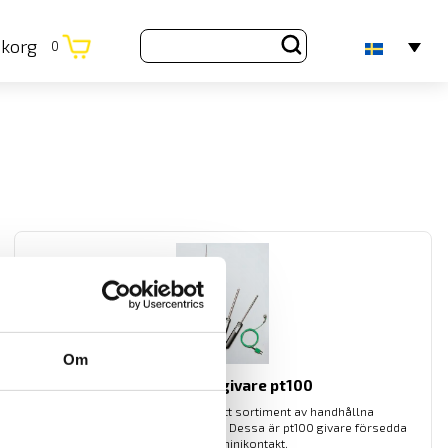
ukorg
0
Om
Temperaturgivare pt100
Chauvin-Arnoux har ett brett sortiment av handhållna
temperaturgivare för instrument. Dessa är pt100 givare försedda
med pt100 minikontakt.