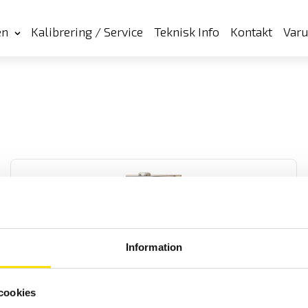
en
Kalibrering / Service
Teknisk Info
Kontakt
Var
Information
CA1821, CA1822 & CA1823 Temperaturloggerserie
Temperaturlogger med 1- eller 2-kanaler för termoelement samt
cookies
Pt100 och Pt100 givare. Med USB och Bluetooth kommunikation till
svensk licensfri mjukvara på PC eller med Android APP.