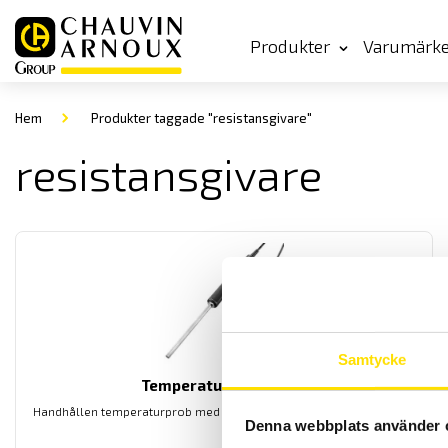
Produkter
Varumärk
Hem
Produkter taggade "resistansgivare"
resistansgivare
Samtycke
Temperaturgivare USB
Handhållen temperaturprob med USB interface för enkla mätningar
Denna webbplats använder 