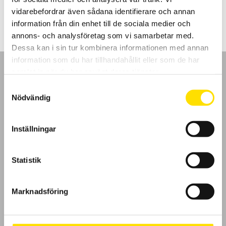
LÄS MER
vidarebefordrar även sådana identifierare och annan
information från din enhet till de sociala medier och
annons- och analysföretag som vi samarbetar med.
Dessa kan i sin tur kombinera informationen med annan
information som du har tillhandahållit eller som de har
samlat in när du har använt deras tjänster.
Samtyckesval
Nödvändig
GDPR
Inställningar
Köpvillkor
Cookies
Statistik
Klagomål
Marknadsföring
Kundundersökning