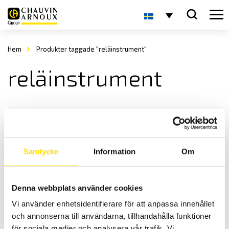
Hem
Produkter taggade "reläinstrument"
reläinstrument
Samtycke
Information
Om
Analoga panelinstrument
Denna webbplats använder cookies
Vi levererar analoga panelinstrument i storlek enligt DIN-norm,
Vi använder enhetsidentifierare för att anpassa innehållet
både enstaka samt i större antal för ert projekt.
och annonserna till användarna, tillhandahålla funktioner
för sociala medier och analysera vår trafik. Vi