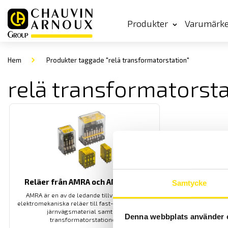
Produkter
Varumärk
Hem
Produkter taggade "relä transformatorstation"
relä transformatorst
Reläer från AMRA och AMRA-MTI
Samtycke
AMRA är en av de ledande tillverkarna av
elektromekaniska reläer till fast- och rullande
järnvägsmaterial samt för
Denna webbplats använder 
transformatorstationer.