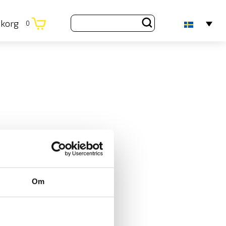
ukorg
0
Om