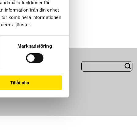
andahålla funktioner för
n information från din enhet
 tur kombinera informationen
deras tjänster.
Marknadsföring
ng
Om Oss
Tillåt alla
m