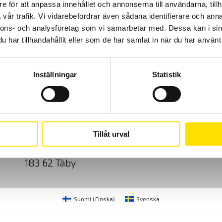
e för att anpassa innehållet och annonserna till användarna, tillh
vår trafik. Vi vidarebefordrar även sådana identifierare och anna
nnons- och analysföretag som vi samarbetar med. Dessa kan i sin
har tillhandahållit eller som de har samlat in när du har använt 
Inställningar
Statistik
Cookies
Klagomål
Kundundersökni
CA Mätsystem AB
08-50 52 68 00
Tillåt urval
Sjöflygvägen 35
info@camatsystem.co
183 62 Täby
Suomi
(
Finska
)
Svenska