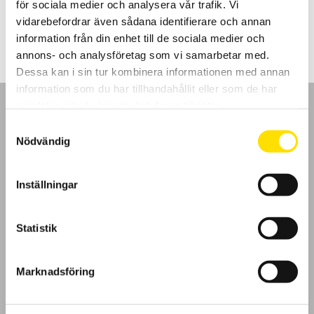
för sociala medier och analysera vår trafik. Vi
LÄS MER
vidarebefordrar även sådana identifierare och annan
information från din enhet till de sociala medier och
annons- och analysföretag som vi samarbetar med.
Dessa kan i sin tur kombinera informationen med annan
information som du har tillhandahållit eller som de har
samlat in när du har använt deras tjänster.
Samtyckesval
Nödvändig
GDPR
Inställningar
Köpvillkor
Statistik
Cookies
Klagomål
Marknadsföring
Kundundersökning