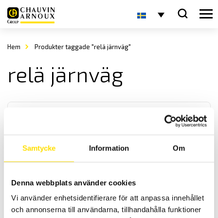
Hem
Produkter taggade "relä järnväg"
relä järnväg
Samtycke
Information
Om
Reläer från AMRA och AMRA-MTI
Denna webbplats använder cookies
AMRA är en av de ledande tillverkarna av elektromekaniska reläer
Vi använder enhetsidentifierare för att anpassa innehållet
till fast- och rullande järnvägsmaterial samt för
transformatorstationer.
och annonserna till användarna, tillhandahålla funktioner