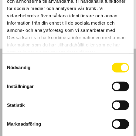
och annonserna till användarna, tillhandahålla funktioner
och nedre extremiteter samt nacke.
för sociala medier och analysera vår trafik. Vi
vidarebefordrar även sådana identifierare och annan
LÄS MER
information från din enhet till de sociala medier och
annons- och analysföretag som vi samarbetar med.
Dessa kan i sin tur kombinera informationen med annan
information som du har tillhandahållit eller som de har
samlat in när du har använt deras tjänster.
Samtyckesval
Nödvändig
GDPR
Inställningar
Köpvillkor
Statistik
Cookies
Marknadsföring
Klagomål