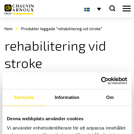
Hem
Produkter taggade "rehabilitering vid stroke"
rehabilitering vid
stroke
Samtycke
Information
Om
Denna webbplats använder cookies
E-Link System
Vi använder enhetsidentifierare för att anpassa innehållet
E-Link är ett databaserat evaluerings och träningsprogram för övre