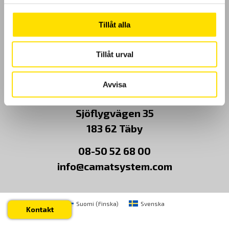
Kundundersökning
Tillåt alla
Om Oss
Tillåt urval
Kontakt
Avvisa
CA Mätsystem AB
Sjöflygvägen 35
183 62 Täby
08-50 52 68 00
info@camatsystem.com
Suomi
(
Finska
)
Svenska
Kontakt