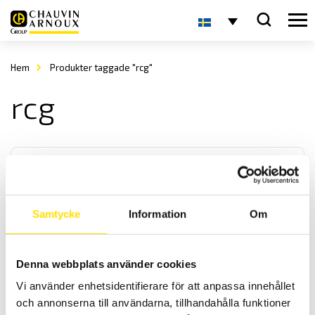
Hem
Produkter taggade "rcg"
rcg
Samtycke
Information
Om
Reläer från AMRA och AMRA-MTI
Denna webbplats använder cookies
AMRA är en av de ledande tillverkarna av elektromekaniska reläer
Vi använder enhetsidentifierare för att anpassa innehållet
till fast- och rullande järnvägsmaterial samt för
transformatorstationer.
och annonserna till användarna, tillhandahålla funktioner