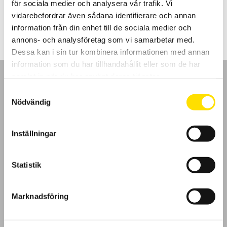
för sociala medier och analysera vår trafik. Vi
LÄS MER
vidarebefordrar även sådana identifierare och annan
information från din enhet till de sociala medier och
annons- och analysföretag som vi samarbetar med.
Dessa kan i sin tur kombinera informationen med annan
information som du har tillhandahållit eller som de har
samlat in när du har använt deras tjänster.
Samtyckesval
Nödvändig
GDPR
Inställningar
Köpvillkor
Statistik
Cookies
Klagomål
Marknadsföring
Kundundersökning