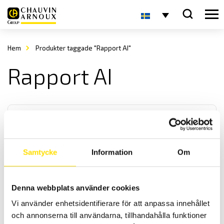
Hem
Produkter taggade "Rapport AI"
Rapport AI
Samtycke
Information
Om
CA1954 AI Rapportmjukvara
Denna webbplats använder cookies
Med CAmReport AI får du hjälp med rapport och analyserandet med
Vi använder enhetsidentifierare för att anpassa innehållet
articifiell intelligens. CAmReport AI är en produkt utvecklad från den
fria mjukvaran CamReport till vår värmekamera CA1954.
och annonserna till användarna, tillhandahålla funktioner