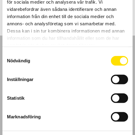
för sociala medier och analysera vår trafik. Vi
LÄS MER
vidarebefordrar även sådana identifierare och annan
information från din enhet till de sociala medier och
annons- och analysföretag som vi samarbetar med.
Dessa kan i sin tur kombinera informationen med annan
information som du har tillhandahållit eller som de har
samlat in när du har använt deras tjänster.
Samtyckesval
Nödvändig
GDPR
Inställningar
Köpvillkor
Statistik
Cookies
Klagomål
Marknadsföring
Kundundersökning