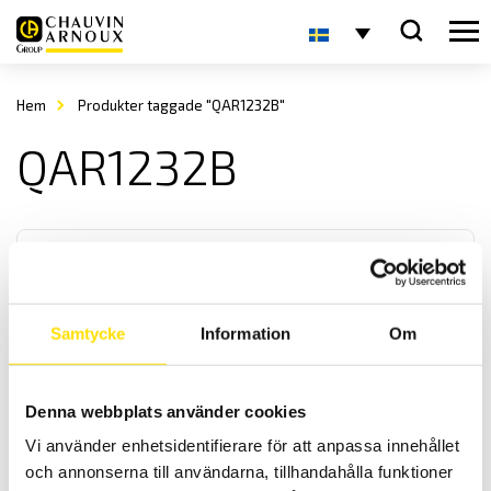
Hem
Produkter taggade "QAR1232B"
QAR1232B
Samtycke
Information
Om
T82N Mätomvandlare
Denna webbplats använder cookies
Mätvärdesomvandlare för processindustri där krav på säkerhet och
Vi använder enhetsidentifierare för att anpassa innehållet
funktion är viktiga. De har inga programmerbara digitala
komponenter, konfigurering görs på förfrågan.
och annonserna till användarna, tillhandahålla funktioner