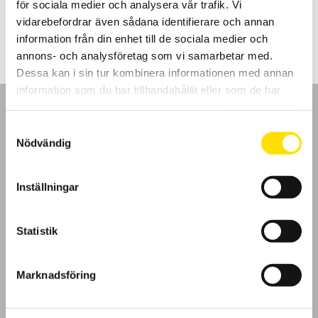
för sociala medier och analysera vår trafik. Vi
LÄS MER
vidarebefordrar även sådana identifierare och annan
information från din enhet till de sociala medier och
annons- och analysföretag som vi samarbetar med.
Dessa kan i sin tur kombinera informationen med annan
information som du har tillhandahållit eller som de har
samlat in när du har använt deras tjänster.
Samtyckesval
Nödvändig
GDPR
Inställningar
Köpvillkor
Statistik
Cookies
Klagomål
Marknadsföring
Kundundersökning