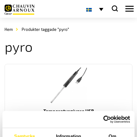
Hem
Produkter taggade "pyro"
pyro
Temperaturgivare USB
Handhållen temperaturprob med USB interface för enkla mätningar
870.00
kr
LÄS MER
Samtycke
Information
Om