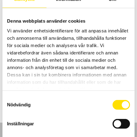
Denna webbplats använder cookies
Vi använder enhetsidentifierare för att anpassa innehållet
och annonserna till användarna, tillhandahålla funktioner
för sociala medier och analysera vår trafik. Vi
vidarebefordrar även sådana identifierare och annan
information från din enhet till de sociala medier och
Temperaturgivare pt100
annons- och analysföretag som vi samarbetar med.
Chauvin-Arnoux har ett brett sortiment av handhållna
temperaturgivare för instrument. Dessa är pt100 givare försedda
Dessa kan i sin tur kombinera informationen med annan
med pt100 minikontakt.
information som du har tillhandahållit eller som de har
samlat in när du har använt deras tjänster.
Prisintervall:
1,115.00
kr
–
3,160.00
kr
LÄS MER
1,115.00 kr
Samtyckesval
till
3,160.00 kr
Nödvändig
Inställningar