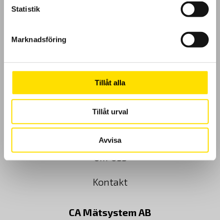
Statistik
GDPR
Marknadsföring
Köpvillkor
Cookies
Tillåt alla
Klagomål
Tillåt urval
Kundundersökning
Avvisa
Om Oss
Kontakt
CA Mätsystem AB