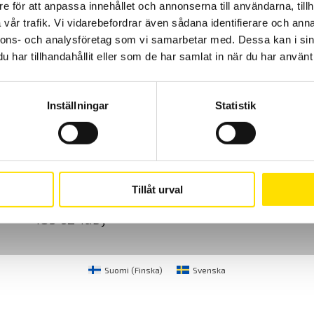
e för att anpassa innehållet och annonserna till användarna, tillh
vår trafik. Vi vidarebefordrar även sådana identifierare och anna
nnons- och analysföretag som vi samarbetar med. Dessa kan i sin
har tillhandahållit eller som de har samlat in när du har använt 
Inställningar
Statistik
Cookies
Klagomål
Kundundersökni
CA Mätsystem AB
08-50 52 68 00
Tillåt urval
Sjöflygvägen 35
info@camatsystem.co
183 62 Täby
Suomi
(
Finska
)
Svenska