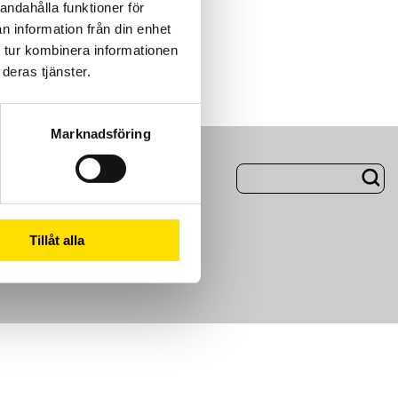
andahålla funktioner för
n information från din enhet
 tur kombinera informationen
deras tjänster.
Marknadsföring
ng
Om Oss
Tillåt alla
m