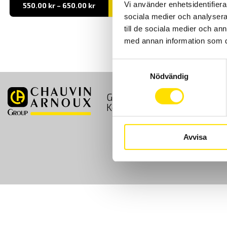
Vi använder enhetsidentifierar
Prisintervall:
550.00
kr
–
650.00
kr
LÄS MER
550.00 kr
sociala medier och analysera 
till
650.00 kr
till de sociala medier och a
med annan information som du 
Samtyckesval
Nödvändig
GDPR
Köpvillkor
Kontakt
Avvisa