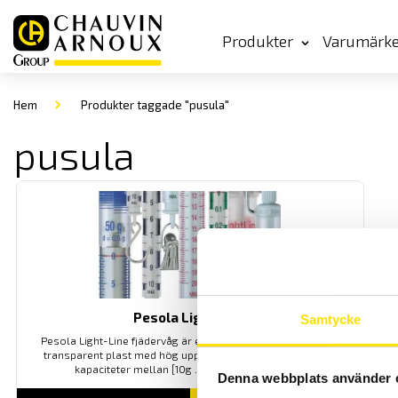
Produkter
Varumärk
Hem
Produkter taggade "pusula"
pusula
Pesola Light Line
Samtycke
Pesola Light-Line fjädervåg är en smidig och lätt fjädervåg i
transparent plast med hög upplösning. Finns i flertal olika
kapaciteter mellan [10g ... 1000g och 1N ... 10N]
Denna webbplats använder 