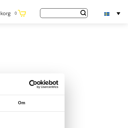
ukorg
0
Om