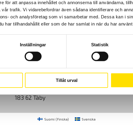
e för att anpassa innehållet och annonserna till användarna, tillh
vår trafik. Vi vidarebefordrar även sådana identifierare och anna
nnons- och analysföretag som vi samarbetar med. Dessa kan i sin
har tillhandahållit eller som de har samlat in när du har använt 
Inställningar
Statistik
Cookies
Klagomål
Kundundersökni
CA Mätsystem AB
08-50 52 68 00
Tillåt urval
Sjöflygvägen 35
info@camatsystem.co
183 62 Täby
Suomi
(
Finska
)
Svenska