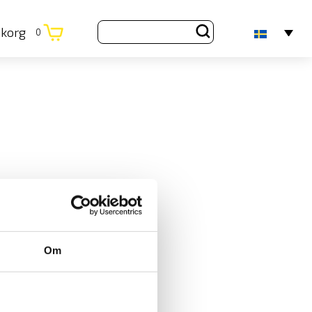
ukorg
0
Om