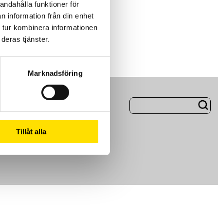
andahålla funktioner för
n information från din enhet
 tur kombinera informationen
deras tjänster.
Marknadsföring
ng
Om Oss
Tillåt alla
m