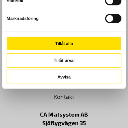
Statistik
GDPR
Marknadsföring
Köpvillkor
Cookies
Tillåt alla
Klagomål
Tillåt urval
Kundundersökning
Avvisa
Om Oss
Kontakt
CA Mätsystem AB
Sjöflygvägen 35