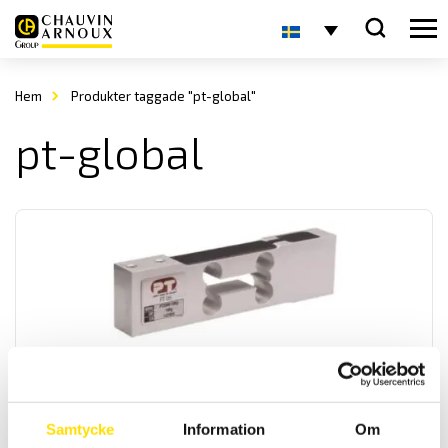
Hem
Produkter taggade "pt-global"
pt-global
Smart PT2000
Single point vågcell Smart PT2000 från 700 kr
Samtycke
Information
Om
LÄS MER