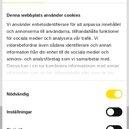
Denna webbplats använder cookies
Vi använder enhetsidentifierare för att anpassa innehållet
och annonserna till användarna, tillhandahålla funktioner
för sociala medier och analysera vår trafik. Vi
vidarebefordrar även sådana identifierare och annan
information från din enhet till de sociala medier och
PT2000
annons- och analysföretag som vi samarbetar med.
Single point vågcell PT2000 från 700 kr
Dessa kan i sin tur kombinera informationen med annan
information som du har tillhandahållit eller som de har
LÄS MER
samlat in när du har använt deras tjänster.
Samtyckesval
Nödvändig
Inställningar