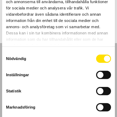
och annonserna till användarna, tillhandahålla funktioner
Provkabel för säker testning vid högspänningsprov.
för sociala medier och analysera vår trafik. Vi
vidarebefordrar även sådana identifierare och annan
Prisintervall:
650.00
kr
–
950.00
kr
LÄS MER
650.00 kr
information från din enhet till de sociala medier och
till
annons- och analysföretag som vi samarbetar med.
950.00 kr
Dessa kan i sin tur kombinera informationen med annan
information som du har tillhandahållit eller som de har
samlat in när du har använt deras tjänster.
Samtyckesval
Nödvändig
GDPR
Inställningar
Köpvillkor
Statistik
Cookies
Marknadsföring
Klagomål