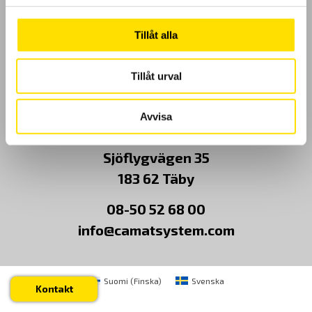
Kundundersökning
Tillåt alla
Om Oss
Tillåt urval
Kontakt
Avvisa
CA Mätsystem AB
Sjöflygvägen 35
183 62 Täby
08-50 52 68 00
info@camatsystem.com
Suomi
(
Finska
)
Svenska
Kontakt