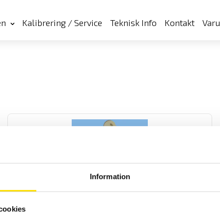
en
Kalibrering / Service
Teknisk Info
Kontakt
Var
Information
Tekscan tryckmätning för tryck och tryckfördelning i
proteser
cookies
Ett system för mätning av tryck samt tryckfördelning i proteser. Ger