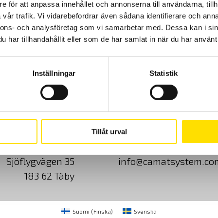
möjlighet att kartlägga tryckfördelningen vid tillverkning av
e för att anpassa innehållet och annonserna till användarna, tillh
proteser, för att förbättra passform, funktion och design.
vår trafik. Vi vidarebefordrar även sådana identifierare och anna
nnons- och analysföretag som vi samarbetar med. Dessa kan i sin
LÄS MER
har tillhandahållit eller som de har samlat in när du har använt 
Inställningar
Statistik
Cookies
Klagomål
Kundundersökni
Tillåt urval
CA Mätsystem AB
08-50 52 68 00
Sjöflygvägen 35
info@camatsystem.co
183 62 Täby
Suomi
(
Finska
)
Svenska