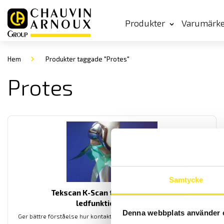
Produkter
Varumärk
Hem
Produkter taggade "Protes"
Protes
Samtycke
Tekscan K-Scan tryckmätning för
ledfunktionsanalys
Denna webbplats använder 
Ger bättre förståelse hur kontaktytorna belastas vid en ledprotes.