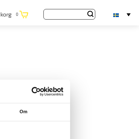
ukorg
0
Om