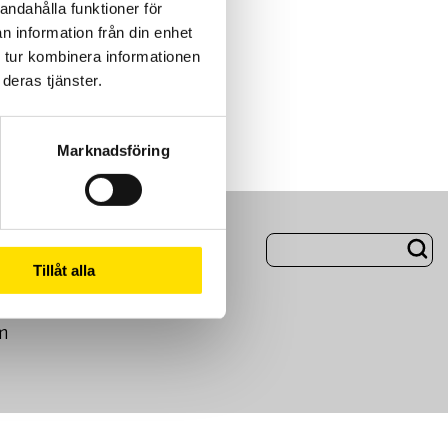
andahålla funktioner för
n information från din enhet
 tur kombinera informationen
deras tjänster.
Marknadsföring
ng
Om Oss
Tillåt alla
m