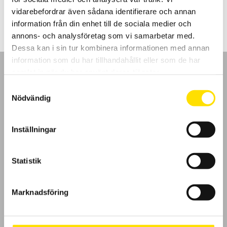
LÄS MER
vidarebefordrar även sådana identifierare och annan
information från din enhet till de sociala medier och
annons- och analysföretag som vi samarbetar med.
Dessa kan i sin tur kombinera informationen med annan
information som du har tillhandahållit eller som de har
samlat in när du har använt deras tjänster.
Samtyckesval
Nödvändig
GDPR
Inställningar
Köpvillkor
Cookies
Statistik
Klagomål
Marknadsföring
Kundundersökning