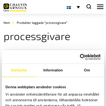
Hem
Produkter taggade "processgivare"
processgivare
Samtycke
Information
Om
Temperaturgivare för processapplikationer
Denna webbplats använder cookies
Vi offererar temperaturgivare för många olika processer enligt
Vi använder enhetsidentifierare för att anpassa innehållet
önskemål. Dessutom finns det ett stort antal standardgivare.
och annonserna till användarna, tillhandahålla funktioner
för sociala medier och analysera vår trafik. Vi