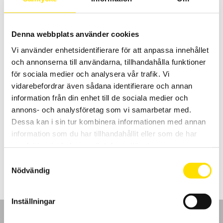
416.00
kr
LÄS MER
Denna webbplats använder cookies
Vi använder enhetsidentifierare för att anpassa innehållet
och annonserna till användarna, tillhandahålla funktioner
för sociala medier och analysera vår trafik. Vi
vidarebefordrar även sådana identifierare och annan
information från din enhet till de sociala medier och
Oscilloskopsprober upp till 1 kV
annons- och analysföretag som vi samarbetar med.
Oscilloskopsprober med BNC anslutning för alla typer av
Dessa kan i sin tur kombinera informationen med annan
oscilloskop.
information som du har tillhandahållit eller som de har
samlat in när du har använt deras tjänster.
1,985.00
kr
LÄS MER
Samtyckesval
Nödvändig
Inställningar