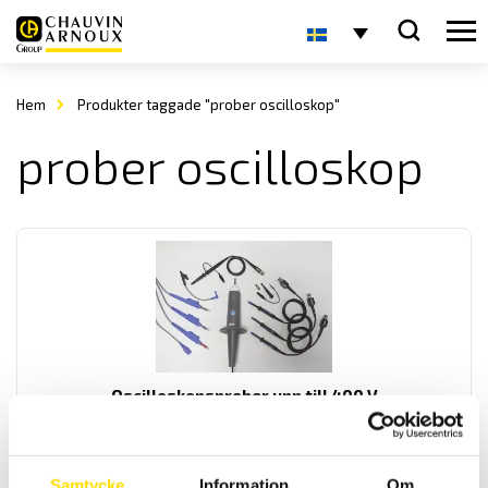
Hem
Produkter taggade "prober oscilloskop"
prober oscilloskop
Oscilloskopsprober upp till 400 V
Oscilloskopsprober med BNC anslutning för alla märken av
oscilloskop upp till 400 V.
Samtycke
Information
Om