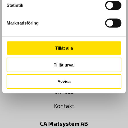
Statistik
GDPR
Marknadsföring
Köpvillkor
Cookies
Tillåt alla
Klagomål
Tillåt urval
Kundundersökning
Avvisa
Om Oss
Kontakt
CA Mätsystem AB