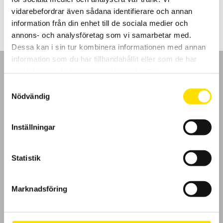
LÄS MER
vidarebefordrar även sådana identifierare och annan
information från din enhet till de sociala medier och
annons- och analysföretag som vi samarbetar med.
Dessa kan i sin tur kombinera informationen med annan
information som du har tillhandahållit eller som de har
samlat in när du har använt deras tjänster.
Samtyckesval
Nödvändig
GDPR
Inställningar
Köpvillkor
Cookies
Statistik
Klagomål
Marknadsföring
Kundundersökning