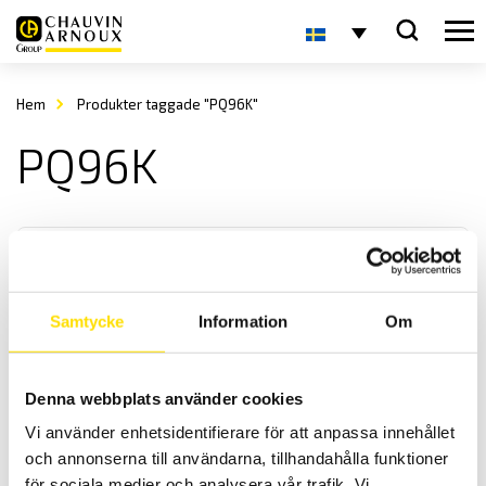
Hem
Produkter taggade "PQ96K"
PQ96K
Samtycke
Information
Om
Analoga panelinstrument
Denna webbplats använder cookies
Vi levererar analoga panelinstrument i storlek enligt DIN-norm,
Vi använder enhetsidentifierare för att anpassa innehållet
både enstaka samt i större antal för ert projekt.
och annonserna till användarna, tillhandahålla funktioner
för sociala medier och analysera vår trafik. Vi