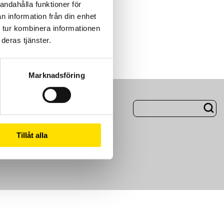
andahålla funktioner för
n information från din enhet
 tur kombinera informationen
deras tjänster.
Marknadsföring
ng
Om Oss
Tillåt alla
m