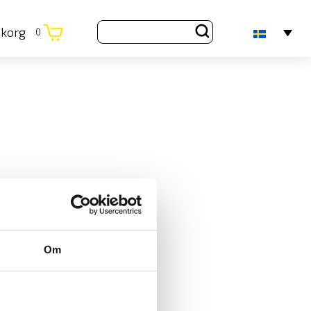
ukorg
0
Om