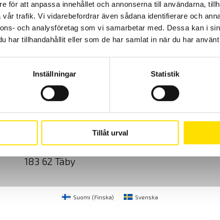
e för att anpassa innehållet och annonserna till användarna, tillh
vår trafik. Vi vidarebefordrar även sådana identifierare och anna
nnons- och analysföretag som vi samarbetar med. Dessa kan i sin
har tillhandahållit eller som de har samlat in när du har använt 
Inställningar
Statistik
Cookies
Klagomål
Kundundersökni
CA Mätsystem AB
08-50 52 68 00
Tillåt urval
Sjöflygvägen 35
info@camatsystem.co
183 62 Täby
Suomi
(
Finska
)
Svenska