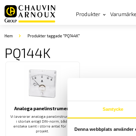
Produkter
Varumärk
Hem
Produkter taggade "PQ144K"
PQ144K
Analoga panelinstrument
Samtycke
Vi levererar analoga panelinstrument
i storlek enligt DIN-norm, både
enstaka samt i större antal för ert
Denna webbplats använder 
projekt.