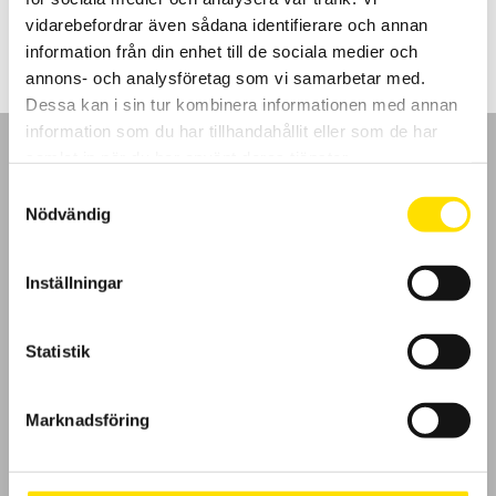
LÄS MER
vidarebefordrar även sådana identifierare och annan
information från din enhet till de sociala medier och
annons- och analysföretag som vi samarbetar med.
Dessa kan i sin tur kombinera informationen med annan
information som du har tillhandahållit eller som de har
samlat in när du har använt deras tjänster.
Samtyckesval
Nödvändig
GDPR
Inställningar
Köpvillkor
Cookies
Statistik
Klagomål
Marknadsföring
Kundundersökning