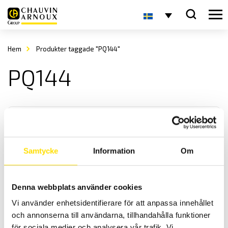
Hem
Produkter taggade "PQ144"
PQ144
Samtycke
Information
Om
Analoga panelinstrument
Denna webbplats använder cookies
Vi levererar analoga panelinstrument i storlek enligt DIN-norm,
Vi använder enhetsidentifierare för att anpassa innehållet
både enstaka samt i större antal för ert projekt.
och annonserna till användarna, tillhandahålla funktioner
för sociala medier och analysera vår trafik. Vi