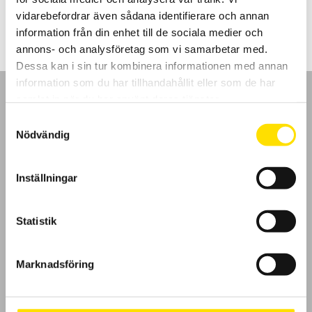
LÄS MER
vidarebefordrar även sådana identifierare och annan
information från din enhet till de sociala medier och
annons- och analysföretag som vi samarbetar med.
Dessa kan i sin tur kombinera informationen med annan
information som du har tillhandahållit eller som de har
samlat in när du har använt deras tjänster.
Samtyckesval
Nödvändig
GDPR
Inställningar
Köpvillkor
Cookies
Statistik
Klagomål
Marknadsföring
Kundundersökning