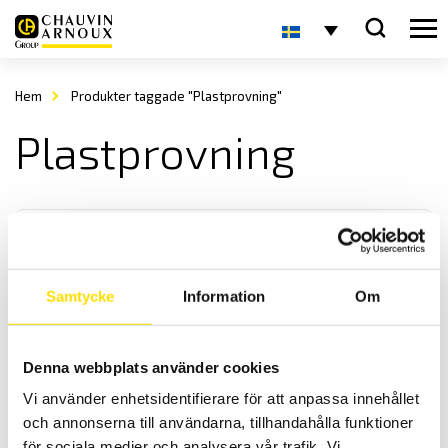
Hem
Produkter taggade "Plastprovning"
Plastprovning
Samtycke
Information
Om
GrindoSonic Mk7
Denna webbplats använder cookies
Grindo
Sonic
- Ett instrument för oförstörande provning av
Vi använder enhetsidentifierare för att anpassa innehållet
material och produkter
och annonserna till användarna, tillhandahålla funktioner
för sociala medier och analysera vår trafik. Vi