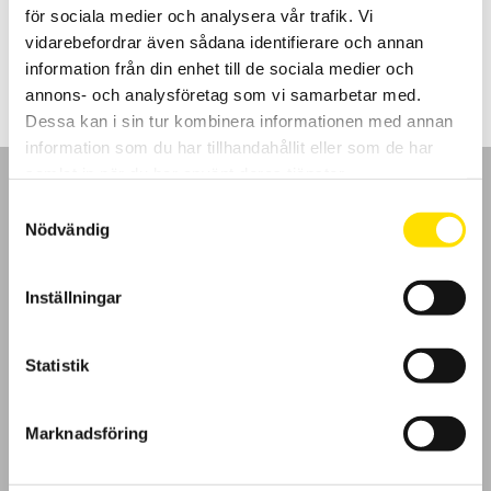
för sociala medier och analysera vår trafik. Vi
Prisintervall:
375.00
kr
–
885.00
kr
LÄS MER
vidarebefordrar även sådana identifierare och annan
375.00 kr
till
information från din enhet till de sociala medier och
885.00 kr
annons- och analysföretag som vi samarbetar med.
Dessa kan i sin tur kombinera informationen med annan
information som du har tillhandahållit eller som de har
samlat in när du har använt deras tjänster.
Samtyckesval
Nödvändig
GDPR
Inställningar
Köpvillkor
Statistik
Cookies
Marknadsföring
Klagomål