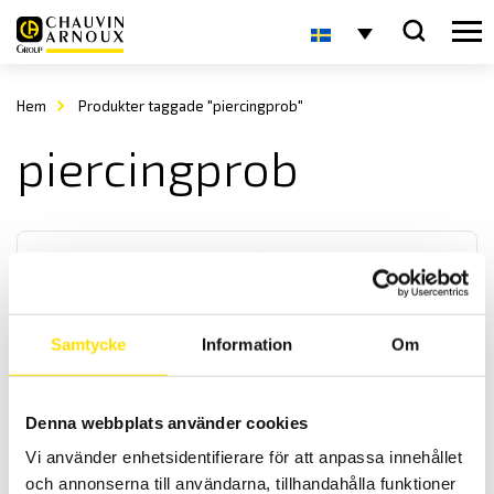
Hem
Produkter taggade "piercingprob"
piercingprob
Samtycke
Information
Om
Tillbehör till mätinstrument, krokodiler, magnet
Denna webbplats använder cookies
Krokodilklämmor i olika storlekar samt praktisk magnetprob samt
mätsats komplett med kabel för alla mätinstrument med 4 mm
Vi använder enhetsidentifierare för att anpassa innehållet
bananingång. Med upp till kategori IV 1000 V säkerhetsklassning
och annonserna till användarna, tillhandahålla funktioner
enligt IEC 61010 standard.