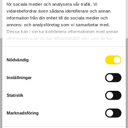
för sociala medier och analysera vår trafik. Vi
Prisintervall:
160.00
kr
–
535.00
kr
LÄS MER
vidarebefordrar även sådana identifierare och annan
160.00 kr
till
information från din enhet till de sociala medier och
535.00 kr
annons- och analysföretag som vi samarbetar med.
Dessa kan i sin tur kombinera informationen med annan
information som du har tillhandahållit eller som de har
samlat in när du har använt deras tjänster.
Samtyckesval
Nödvändig
GDPR
Inställningar
Köpvillkor
Statistik
Cookies
Marknadsföring
Klagomål