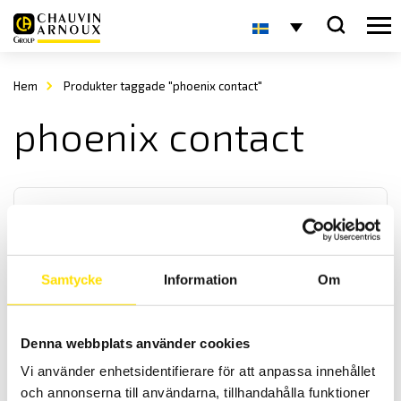
Hem
Produkter taggade "phoenix contact"
phoenix contact
Samtycke
Information
Om
Tillbehör till mätinstrument, mätprober
Denna webbplats använder cookies
Vårt praktiska sortiment av prober med diameter från 0,6 mm till 4
mm för mätning alla spänningsapplikationer från DIN-system till
Vi använder enhetsidentifierare för att anpassa innehållet
bilelektronik. Dessa prober har 4 mm anslutning, med upp till
och annonserna till användarna, tillhandahålla funktioner
kategori IV 1000 V säkerhetsklassning enligt IEC 61010 standard.