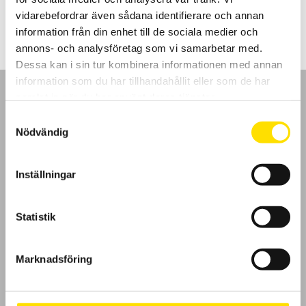
397.00
kr
LÄS MER
vidarebefordrar även sådana identifierare och annan
information från din enhet till de sociala medier och
annons- och analysföretag som vi samarbetar med.
Dessa kan i sin tur kombinera informationen med annan
information som du har tillhandahållit eller som de har
samlat in när du har använt deras tjänster.
Samtyckesval
Nödvändig
GDPR
Inställningar
Köpvillkor
Cookies
Statistik
Klagomål
Marknadsföring
Kundundersökning