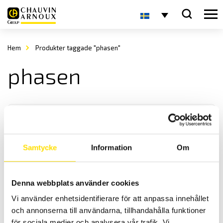
Hem
Produkter taggade "phasen"
phasen
Samtycke
Information
Om
CA732 Spänningsprovare 1-polig 230 V AC
Denna webbplats använder cookies
Lättanvänd och säker beröringsfri spänningsindikator med
Vi använder enhetsidentifierare för att anpassa innehållet
säkerhetskategori III 1000 V.
och annonserna till användarna, tillhandahålla funktioner
för sociala medier och analysera vår trafik. Vi