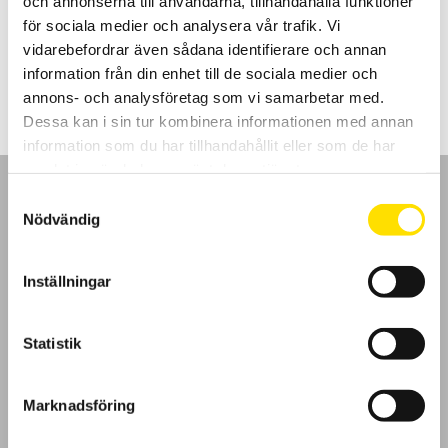
och annonserna till användarna, tillhandahålla funktioner
mat.
för sociala medier och analysera vår trafik. Vi
vidarebefordrar även sådana identifierare och annan
Prisintervall:
1,030.00
kr
–
2,160.00
kr
LÄS MER
1,030.00 kr
information från din enhet till de sociala medier och
till
2,160.00 kr
annons- och analysföretag som vi samarbetar med.
Dessa kan i sin tur kombinera informationen med annan
information som du har tillhandahållit eller som de har
samlat in när du har använt deras tjänster.
Samtyckesval
Nödvändig
GDPR
Inställningar
Köpvillkor
Statistik
Cookies
Marknadsföring
Klagomål