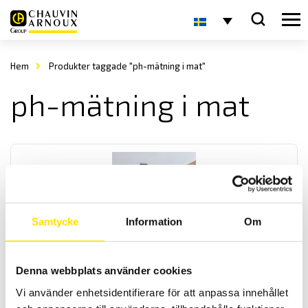
Hem
Produkter taggade "ph-mätning i mat"
ph-mätning i mat
Samtycke
Information
Om
CA10001 & CA10002 pH-mätare med
temperaturkompensering
Denna webbplats använder cookies
Smidiga och användarvänliga pH-metrar med temperaturmätning
Vi använder enhetsidentifierare för att anpassa innehållet
samt automatisk temperaturkompensering. Modell CA10002 har en
speciell elektrod för mätningar proteinrika halvfasta media som