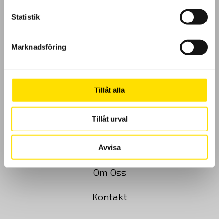
Statistik
Marknadsföring
GDPR
Köpvillkor
Tillåt alla
Cookies
Tillåt urval
Klagomål
Kundundersökning
Avvisa
Om Oss
Kontakt