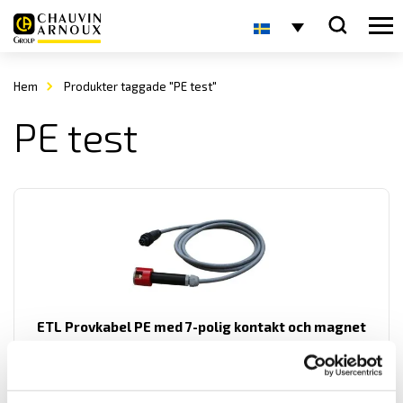
Hem
Produkter taggade "PE test"
PE test
ETL Provkabel PE med 7-polig kontakt och magnet
Provpistoler för säker testning vid högspänningsprov.
LÄS MER