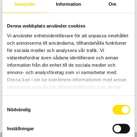
Samtycke
Information
Om
Denna webbplats använder cookies
Vi använder enhetsidentifierare för att anpassa innehållet
och annonserna till användarna, tillhandahålla funktioner
för sociala medier och analysera vår trafik. Vi
vidarebefordrar även sådana identifierare och annan
ETL Skyddsledarprovare RS36 A & B
information från din enhet till de sociala medier och
RS36A (10A)och RS36B (10A & 25A) är universiellt användbara
annons- och analysföretag som vi samarbetar med.
skyddsledarprovare. Displayen har 13 mm höga LED-siffror med bra
avläsningsmöjligheter. Kontinuerlig visning av inställt gränsvärde
Dessa kan i sin tur kombinera informationen med annan
på display, vilket ger en översiktlig utformning och enkelt
information som du har tillhandahållit eller som de har
handhavande av testinstrumentet.
samlat in när du har använt deras tjänster.
Prisintervall:
30,900.00
kr
–
36,900.00
kr
LÄS MER
Samtyckesval
30,900.00 kr
Nödvändig
till
36,900.00 kr
Inställningar