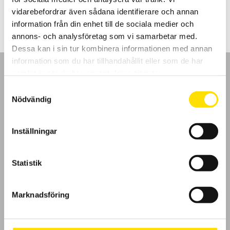
LÄS MER
vidarebefordrar även sådana identifierare och annan
information från din enhet till de sociala medier och
annons- och analysföretag som vi samarbetar med.
Dessa kan i sin tur kombinera informationen med annan
information som du har tillhandahållit eller som de har
samlat in när du har använt deras tjänster.
Samtyckesval
Nödvändig
GDPR
Inställningar
Köpvillkor
Cookies
Statistik
Klagomål
Marknadsföring
Kundundersökning