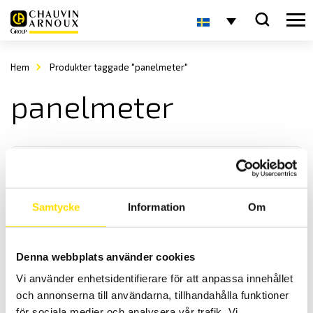
Hem
Produkter taggade "panelmeter"
panelmeter
Samtycke
Information
Om
Analoga panelinstrument
Denna webbplats använder cookies
Vi levererar analoga panelinstrument i storlek enligt DIN-norm,
Vi använder enhetsidentifierare för att anpassa innehållet
både enstaka samt i större antal för ert projekt.
och annonserna till användarna, tillhandahålla funktioner
för sociala medier och analysera vår trafik. Vi