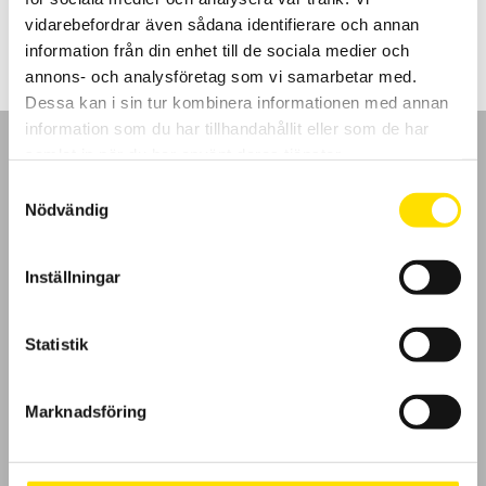
2,200.00
kr
–
3,890.00
kr
LÄS MER
2,200.00 kr
vidarebefordrar även sådana identifierare och annan
till
3,890.00 kr
information från din enhet till de sociala medier och
annons- och analysföretag som vi samarbetar med.
Dessa kan i sin tur kombinera informationen med annan
information som du har tillhandahållit eller som de har
samlat in när du har använt deras tjänster.
Samtyckesval
Nödvändig
GDPR
Inställningar
Köpvillkor
Cookies
Statistik
Klagomål
Marknadsföring
Kundundersökning