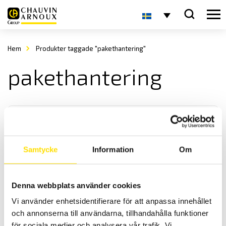
Hem
Produkter taggade "pakethantering"
pakethantering
Samtycke
Information
Om
KERN EOE Plattformsvåg
Denna webbplats använder cookies
KERN EOE är en praktisk och smidig plattformsvåg med med
Vi använder enhetsidentifierare för att anpassa innehållet
maxkapacitet upp till 300 kg
och annonserna till användarna, tillhandahålla funktioner
för sociala medier och analysera vår trafik. Vi
Prisintervall: