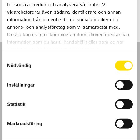
för sociala medier och analysera vår trafik. Vi
Prisintervall:
3,220.00
kr
–
4,905.00
kr
LÄS MER
vidarebefordrar även sådana identifierare och annan
3,220.00 kr
till
information från din enhet till de sociala medier och
4,905.00 kr
annons- och analysföretag som vi samarbetar med.
Dessa kan i sin tur kombinera informationen med annan
information som du har tillhandahållit eller som de har
samlat in när du har använt deras tjänster.
Samtyckesval
Nödvändig
GDPR
Inställningar
Köpvillkor
Statistik
Cookies
Marknadsföring
Klagomål