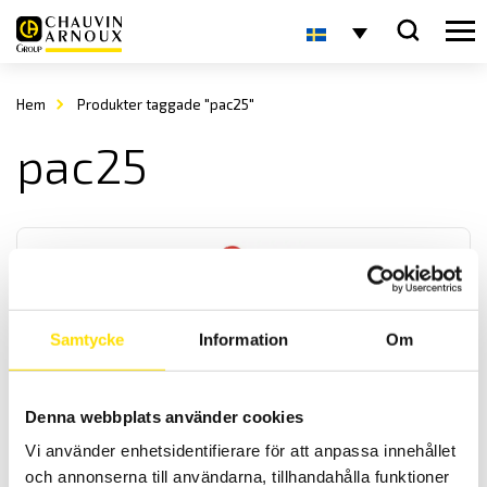
Hem
Produkter taggade "pac25"
pac25
Samtycke
Information
Om
Strömtång typ PAC för lik- & växelström
Denna webbplats använder cookies
Lik- och växelströms TRMS tångserie för mätning på kablar med
upp till 39 mm diameter. För mätning av strömmar från 0,5 A...1400
Vi använder enhetsidentifierare för att anpassa innehållet
A dc med BNC eller banan utgångar. Även med adapter för
och annonserna till användarna, tillhandahålla funktioner
drivspänning vid användning längre perioder.