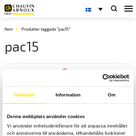
Hem
Produkter taggade "pac15"
pac15
Samtycke
Information
Om
Strömtång typ PAC för lik- & växelström
Denna webbplats använder cookies
Lik- och växelströms TRMS tångserie för mätning på kablar med
upp till 39 mm diameter. För mätning av strömmar från 0,5 A...1400
Vi använder enhetsidentifierare för att anpassa innehållet
A dc med BNC eller banan utgångar. Även med adapter för
och annonserna till användarna, tillhandahålla funktioner
drivspänning vid användning längre perioder.