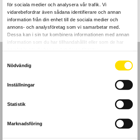
för sociala medier och analysera vår trafik. Vi
Prisintervall:
3,220.00
kr
–
4,905.00
kr
LÄS MER
vidarebefordrar även sådana identifierare och annan
3,220.00 kr
till
information från din enhet till de sociala medier och
4,905.00 kr
annons- och analysföretag som vi samarbetar med.
Dessa kan i sin tur kombinera informationen med annan
information som du har tillhandahållit eller som de har
samlat in när du har använt deras tjänster.
Samtyckesval
Nödvändig
GDPR
Inställningar
Köpvillkor
Statistik
Cookies
Marknadsföring
Klagomål